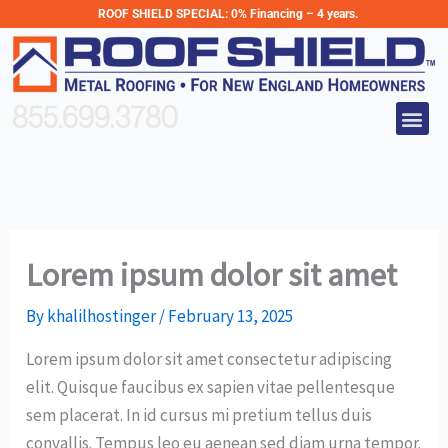
Skip
ROOF SHIELD SPECIAL:
0% Financing – 4 years.
to
content
Me
855.699.3780
Lorem ipsum dolor sit amet
By
khalilhostinger
/
February 13, 2025
Lorem ipsum dolor sit amet consectetur adipiscing
elit. Quisque faucibus ex sapien vitae pellentesque
sem placerat. In id cursus mi pretium tellus duis
convallis. Tempus leo eu aenean sed diam urna tempor.