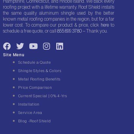
Hampshire, Connecticut, and Rhode Island. We back every
roofing project with a lifetime warranty. Roof Shield installs
the same quality aluminum shingle used by the better
known metal roofing companies in the region, but for a far
lower cost. To compare our product & price, click
here
to
schedule a free quote, or call
855.699.3780
– Thank you.
F
T
Y
I
L
a
w
o
n
i
Site Menu
c
i
u
s
n
Schedule a Quote
e
t
t
t
k
Shingle Styles & Colors
b
t
u
a
e
Metal Roofing Benefits
o
e
b
g
d
Price Comparison
o
r
e
r
i
Current Special | 0% 4-Yrs
k
a
n
Installation
m
Service Area
Blog -Roof Shield