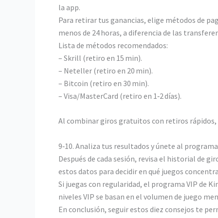
la app.
Para retirar tus ganancias, elige métodos de pa
menos de 24 horas, a diferencia de las transferen
Lista de métodos recomendados:
– Skrill (retiro en 15 min).
– Neteller (retiro en 20 min).
– Bitcoin (retiro en 30 min).
– Visa/MasterCard (retiro en 1‑2 días).
Al combinar giros gratuitos con retiros rápidos, 
9‑10. Analiza tus resultados y únete al programa
Después de cada sesión, revisa el historial de gi
estos datos para decidir en qué juegos concentra
Si juegas con regularidad, el programa VIP de K
niveles VIP se basan en el volumen de juego men
En conclusión, seguir estos diez consejos te perm