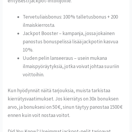
erityisesti jackpot-intoilijoille.
Tervetuliaisbonus: 100 % talletusbonus + 200
ilmaiskierrosta.
Jackpot Booster – kampanja, jossa jokainen
panostus bonuspelissä lisää jackpotin kasvua
10 %.
Uuden pelin lanseeraus – usein mukana
ilmaispyöräytyksiä, jotka voivat johtaa suuriin
voittoihin.
Kun hyödynnät näitä tarjouksia, muista tarkistaa
kierrätysvaatimukset. Jos kierrätys on 30x bonuksen
arvo, ja bonuksesi on 50 €, sinun täytyy panostaa 1500 €
ennen kuin voit nostaa voitot.
Did You Know? Useimmat jackpot-pelit tarjoavat