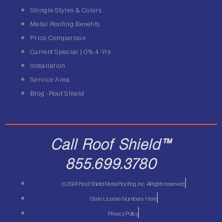
e
t
t
t
k
Shingle Styles & Colors
b
t
u
a
e
Metal Roofing Benefits
o
e
b
g
d
Price Comparison
o
r
e
r
i
Current Special | 0% 4-Yrs
k
a
n
Installation
m
Service Area
Blog -Roof Shield
Call Roof Shield™
855.699.3780
© 2024 Roof Shield Metal Roofing, Inc. All rights reserved.
State License Numbers: Here
Privacy Policy