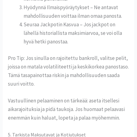
Hyödynnä Ilmaispyöräytykset – Ne antavat
mahdollisuuden voittaa ilman omaa panosta.
Seuraa Jackpotin Kasvua – Jos jackpot on
lähellä historiallista maksimiarvoa, se voi olla
hyvä hetki panostaa.
Pro Tip: Jos sinulla on rajoitettu bankroll, valitse pelit,
joissa on matala volatiliteetti ja keskikorkea panostaso.
Tämä tasapainottaa riskin ja mahdollisuuden saada
suuri voitto.
Vastuullinen pelaaminen on tärkeää: aseta itsellesi
aikarajoituksia ja pidä taukoja. Jos huomaat pelaavasi
enemmän kuin haluat, lopeta ja palaa myöhemmin.
5. Tarkista Maksutavat ja Kotiutukset