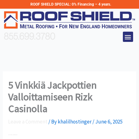
Skip
ROOF SHIELD SPECIAL:
0% Financing – 4 years.
to
content
Me
855.699.3780
5 Vinkkiä Jackpottien
Valloittamiseen Rizk
Casinolla
Leave a Comment
/ By
khalilhostinger
/
June 6, 2025
5 Vinkkiä Jackpottien Valloittamiseen Rizk Casinolla