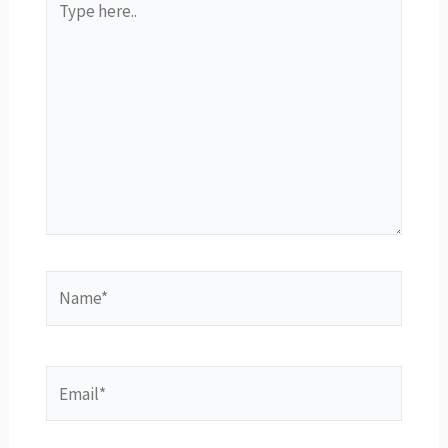
here..
Name*
Email*