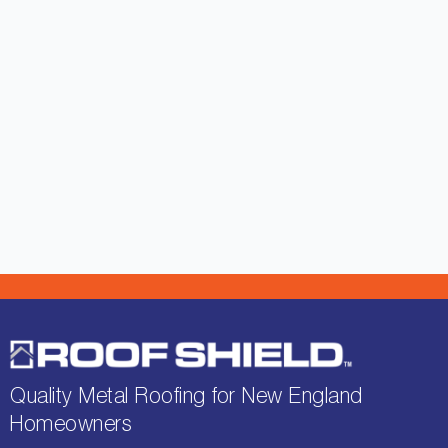
Quality Metal Roofing for New England
Homeowners