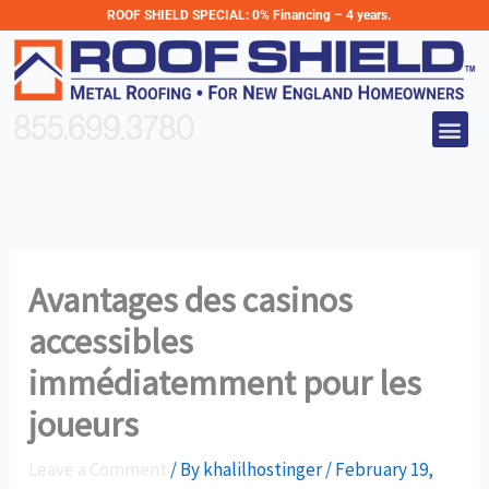
Skip
ROOF SHIELD SPECIAL:
0% Financing – 4 years.
to
content
Me
855.699.3780
Avantages des casinos
accessibles
immédiatemment pour les
joueurs
Leave a Comment
/ By
khalilhostinger
/
February 19,