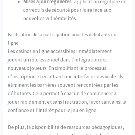
Mises à jour régulières
: application régulière de
correctifs de sécurité pour faire face aux
nouvelles vulnérabilités.
Facilitation de la participation pour les débutants en
ligne
Les casinos en ligne accessibles immédiatement
jouent un rôle essentiel dans l’intégration des
nouveaux joueurs. En simplifiant le processus
d’inscription et en offrant une interface conviviale, ils
éliminent les barrières souvent rencontrées par les
débutants. Cela permet à chacun de commencer à
jouer rapidement et sans frustration, favorisant ainsi la
confiance et l’intérêt pour le jeu en ligne.
De plus, la disponibilité de ressources pédagogiques,