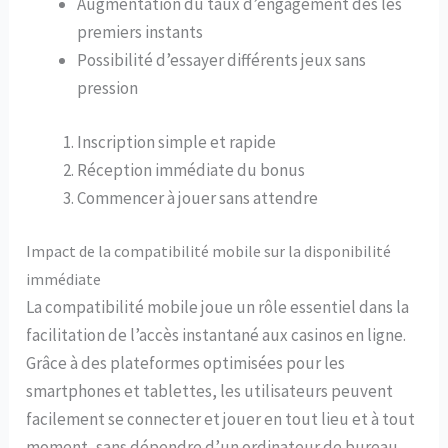
Augmentation du taux d’engagement dès les
premiers instants
Possibilité d’essayer différents jeux sans
pression
Inscription simple et rapide
Réception immédiate du bonus
Commencer à jouer sans attendre
Impact de la compatibilité mobile sur la disponibilité
immédiate
La compatibilité mobile joue un rôle essentiel dans la
facilitation de l’accès instantané aux casinos en ligne.
Grâce à des plateformes optimisées pour les
smartphones et tablettes, les utilisateurs peuvent
facilement se connecter et jouer en tout lieu et à tout
moment, sans dépendre d’un ordinateur de bureau.