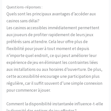
Questions-réponses :
Quels sont les principaux avantages d’accéder aux
casinos sans délai?
Les casinos accessibles immédiatement permettent
aux joueurs de profiter rapidement de leurs jeux
préférés sans attendre. Cela leur offre plus de
flexibilité pour jouer à tout moment et depuis
n’importe quel endroit, ce qui peut améliorer leur
expérience de jeu en éliminant les contraintes liées
aux installations ou aux horaires d’ouverture. De plus,
cette accessibilité encourage une participation plus
régulière, car il suffit souvent d’une simple connexion
pour commencer à jouer.
Comment la disponibilité instantanée influence-t-elle
la diversité des options de jeu offertes?