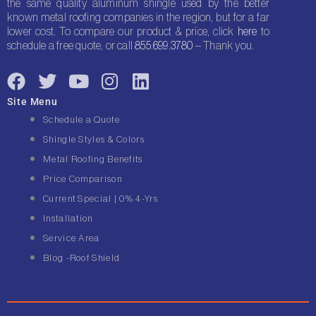
the same quality aluminum shingle used by the better
known metal roofing companies in the region, but for a far
lower cost. To compare our product & price, click
here
to
schedule a free quote, or call
855.699.3780
– Thank you.
F
T
Y
I
L
a
w
o
n
i
Site Menu
c
i
u
s
n
Schedule a Quote
e
t
t
t
k
Shingle Styles & Colors
b
t
u
a
e
Metal Roofing Benefits
o
e
b
g
d
Price Comparison
o
r
e
r
i
Current Special | 0% 4-Yrs
k
a
n
Installation
m
Service Area
Blog -Roof Shield