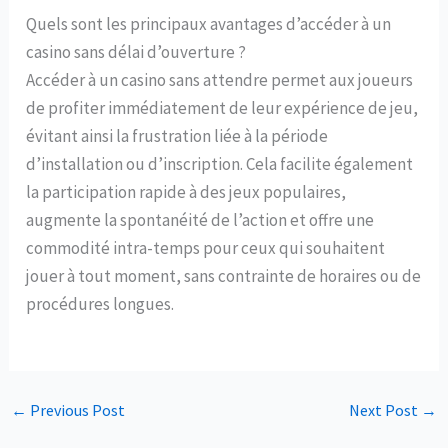
Quels sont les principaux avantages d’accéder à un
casino sans délai d’ouverture ?
Accéder à un casino sans attendre permet aux joueurs
de profiter immédiatement de leur expérience de jeu,
évitant ainsi la frustration liée à la période
d’installation ou d’inscription. Cela facilite également
la participation rapide à des jeux populaires,
augmente la spontanéité de l’action et offre une
commodité intra-temps pour ceux qui souhaitent
jouer à tout moment, sans contrainte de horaires ou de
procédures longues.
←
Previous Post
Next Post
→