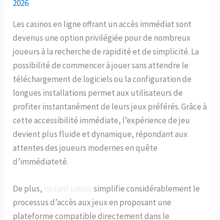
2026
Les casinos en ligne offrant un accès immédiat sont
devenus une option privilégiée pour de nombreux
joueurs à la recherche de rapidité et de simplicité. La
possibilité de commencer à jouer sans attendre le
téléchargement de logiciels ou la configuration de
longues installations permet aux utilisateurs de
profiter instantanément de leurs jeux préférés. Grâce à
cette accessibilité immédiate, l’expérience de jeu
devient plus fluide et dynamique, répondant aux
attentes des joueurs modernes en quête
d’immédiateté.
De plus,
instant casino
simplifie considérablement le
processus d’accès aux jeux en proposant une
plateforme compatible directement dans le