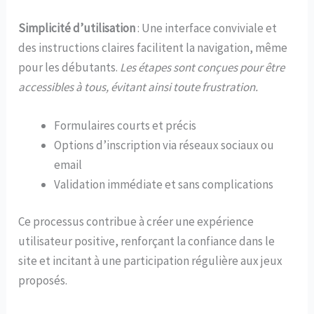
Simplicité d’utilisation
: Une interface conviviale et
des instructions claires facilitent la navigation, même
pour les débutants.
Les étapes sont conçues pour être
accessibles à tous, évitant ainsi toute frustration.
Formulaires courts et précis
Options d’inscription via réseaux sociaux ou
email
Validation immédiate et sans complications
Ce processus contribue à créer une expérience
utilisateur positive, renforçant la confiance dans le
site et incitant à une participation régulière aux jeux
proposés.