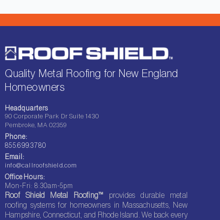
Quality Metal Roofing for New England
Homeowners
Headquarters
90 Corporate Park Dr Suite 1430
Pembroke, MA 02359
Phone:
855.699.3780
Email:
info@callroofshield.com
Office Hours:
Mon-Fri: 8:30am-5pm
Roof Shield Metal Roofing™
provides durable metal
roofing systems for homeowners in Massachusetts, New
Hampshire, Connecticut, and Rhode Island. We back every