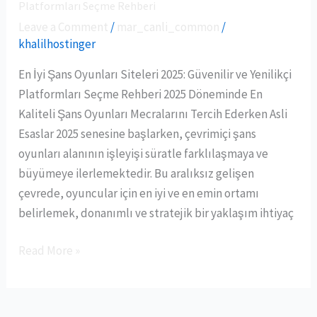
Platformları Seçme Rehberi
İyi
Leave a Comment
/
mar_canli_common
/
Şans
khalilhostinger
Oyunları
Siteleri
En İyi Şans Oyunları Siteleri 2025: Güvenilir ve Yenilikçi
2025:
Platformları Seçme Rehberi 2025 Döneminde En
Güvenilir
Kaliteli Şans Oyunları Mecralarını Tercih Ederken Asli
ve
Esaslar 2025 senesine başlarken, çevrimiçi şans
Yenilikçi
oyunları alanının işleyişi süratle farklılaşmaya ve
Platformları
büyümeye ilerlemektedir. Bu aralıksız gelişen
Seçme
çevrede, oyuncular için en iyi ve en emin ortamı
Rehberi
belirlemek, donanımlı ve stratejik bir yaklaşım ihtiyaç
Read More »