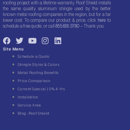
roofing project with a lifetime warranty. Roof Shield installs
the same quality aluminum shingle used by the better
known metal roofing companies in the region, but for a far
lower cost. To compare our product & price, click
here
to
schedule a free quote, or call
855.699.3780
– Thank you.
F
T
Y
I
L
a
w
o
n
i
Site Menu
c
i
u
s
n
Schedule a Quote
e
t
t
t
k
Shingle Styles & Colors
b
t
u
a
e
Metal Roofing Benefits
o
e
b
g
d
Price Comparison
o
r
e
r
i
Current Special | 0% 4-Yrs
k
a
n
Installation
m
Service Area
Blog -Roof Shield