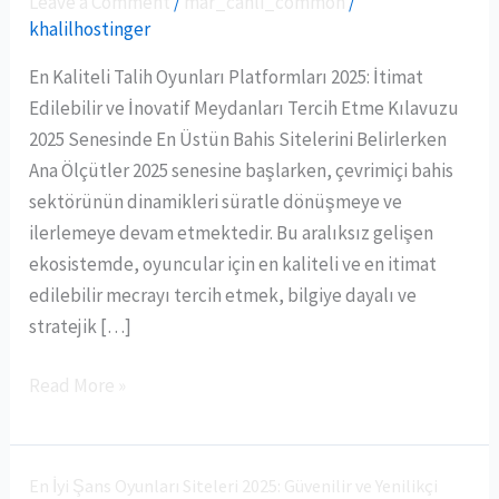
Leave a Comment
/
mar_canli_common
/
Talih
khalilhostinger
Oyunları
Platformları
En Kaliteli Talih Oyunları Platformları 2025: İtimat
2025:
Edilebilir ve İnovatif Meydanları Tercih Etme Kılavuzu
İtimat
2025 Senesinde En Üstün Bahis Sitelerini Belirlerken
Edilebilir
Ana Ölçütler 2025 senesine başlarken, çevrimiçi bahis
ve
sektörünün dinamikleri süratle dönüşmeye ve
İnovatif
ilerlemeye devam etmektedir. Bu aralıksız gelişen
Meydanları
ekosistemde, oyuncular için en kaliteli ve en itimat
Tercih
edilebilir mecrayı tercih etmek, bilgiye dayalı ve
Etme
stratejik […]
Kılavuzu
Read More »
En İyi Şans Oyunları Siteleri 2025: Güvenilir ve Yenilikçi
En