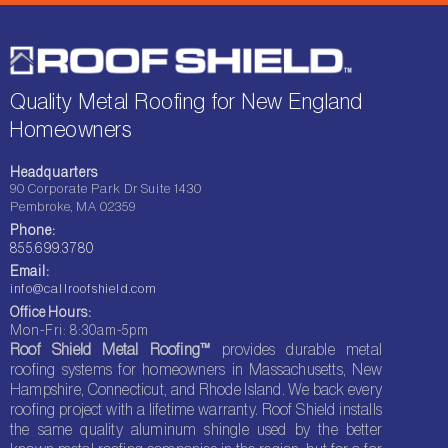
Quality Metal Roofing for New England
Homeowners
Headquarters
90 Corporate Park Dr Suite 1430
Pembroke, MA 02359
Phone:
855.699.3780
Email:
info@callroofshield.com
Office Hours:
Mon-Fri: 8:30am-5pm
Roof Shield Metal Roofing™
provides durable metal
roofing systems for homeowners in Massachusetts, New
Hampshire, Connecticut, and Rhode Island. We back every
roofing project with a lifetime warranty. Roof Shield installs
the same quality aluminum shingle used by the better