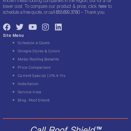
known metal roofing companies in the region, but for a far
lower cost. To compare our product & price, click
here
to
schedule a free quote, or call
855.699.3780
– Thank you.
F
T
Y
I
L
a
w
o
n
i
Site Menu
c
i
u
s
n
Schedule a Quote
e
t
t
t
k
Shingle Styles & Colors
b
t
u
a
e
Metal Roofing Benefits
o
e
b
g
d
Price Comparison
o
r
e
r
i
Current Special | 0% 4-Yrs
k
a
n
Installation
m
Service Area
Blog -Roof Shield
Call Roof Shield™