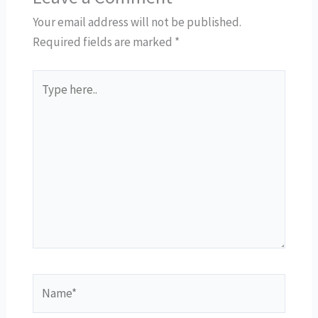
Your email address will not be published.
Required fields are marked
*
Type
here..
Name*