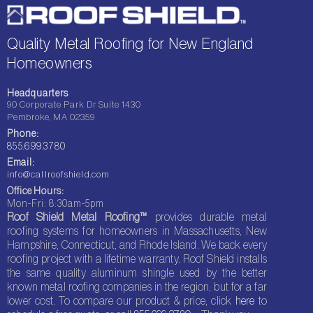
Quality Metal Roofing for New England
Homeowners
Headquarters
90 Corporate Park Dr Suite 1430
Pembroke, MA 02359
Phone:
855.699.3780
Email:
info@callroofshield.com
Office Hours:
Mon-Fri: 8:30am-5pm
Roof Shield Metal Roofing™
provides durable metal
roofing systems for homeowners in Massachusetts, New
Hampshire, Connecticut, and Rhode Island. We back every
roofing project with a lifetime warranty. Roof Shield installs
the same quality aluminum shingle used by the better
known metal roofing companies in the region, but for a far
lower cost. To compare our product & price, click
here
to