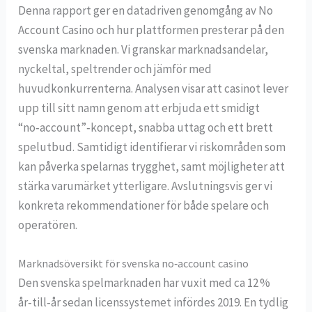
Denna rapport ger en datadriven genomgång av No
Account Casino och hur plattformen presterar på den
svenska marknaden. Vi granskar marknadsandelar,
nyckeltal, speltrender och jämför med
huvudkonkurrenterna. Analysen visar att casinot lever
upp till sitt namn genom att erbjuda ett smidigt
“no‑account”‑koncept, snabba uttag och ett brett
spelutbud. Samtidigt identifierar vi riskområden som
kan påverka spelarnas trygghet, samt möjligheter att
stärka varumärket ytterligare. Avslutningsvis ger vi
konkreta rekommendationer för både spelare och
operatören.
Marknadsöversikt för svenska no‑account casino
Den svenska spelmarknaden har vuxit med ca 12 %
år‑till‑år sedan licenssystemet infördes 2019. En tydlig