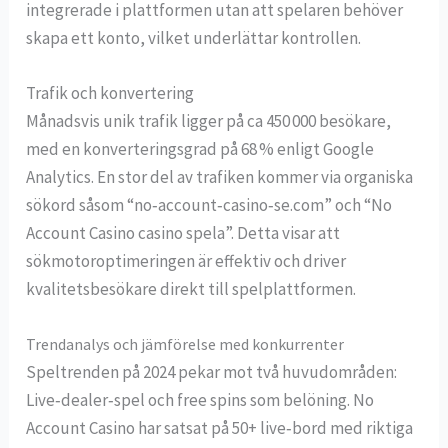
integrerade i plattformen utan att spelaren behöver
skapa ett konto, vilket underlättar kontrollen.
Trafik och konvertering
Månadsvis unik trafik ligger på ca 450 000 besökare,
med en konverteringsgrad på 68 % enligt Google
Analytics. En stor del av trafiken kommer via organiska
sökord såsom “no‑account‑casino‑se.com” och “No
Account Casino casino spela”. Detta visar att
sökmotoroptimeringen är effektiv och driver
kvalitetsbesökare direkt till spelplattformen.
Trendanalys och jämförelse med konkurrenter
Speltrenden på 2024 pekar mot två huvudområden:
Live‑dealer‑spel och free spins som belöning. No
Account Casino har satsat på 50+ live‑bord med riktiga