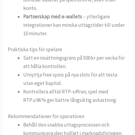
konto.
Partnerskap med e‑wallets
– ytterligare
integrationer kan minska uttagstider till under
10 minuter.
Praktiska tips för spelare
Sätt en insättningsgräns på 500 kr per vecka för
att hålla kontrollen.
Utnyttja free spins på nya slots för att testa
utan eget kapital.
Kontrollera alltid RTP‑siffran; spel med
RTP ≥ 96 % ger bättre långsiktig avkastning.
Rekommendationer för operatören
Behåll den snabba uttagsprocessen och
kommunicera den tydligt i marknadsföringen.