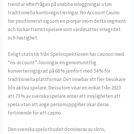
trend är efterfrågan på snabba inloggningar utan
traditionella kontoregistreringar. No Account Casino
har positionerat sig som en pionjär inom detta segment
och lockar främst spelare som värdesätter integritet
och hastighet.
Enligt statistik från Spelinspektionen har casinon med
“no‑account”‑lösningar en genomsnittlig
konverteringsgrad på 68 % jämfört med 54 % för
traditionella plattformar. Det innebär att fler besökare
blir aktiva spelare. Dessutom visar en enkät från 2023
att 73 % av svenska spelare anser att möjligheten att
spela utan att ange personuppgifter ökar deras
förtroende för ett casino.
Den svenska spelutbudet domineras av slots,