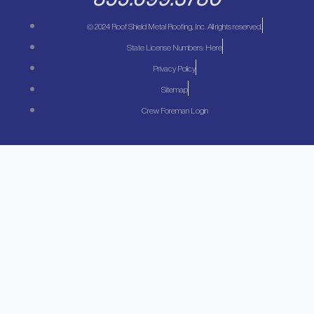
© 2024 Roof Shield Metal Roofing, Inc. All rights reserved.
State License Numbers: Here
Privacy Policy
Sitemap
Crew Foreman Login