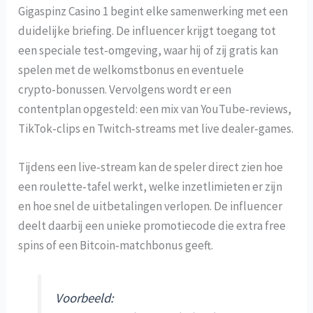
Gigaspinz Casino 1 begint elke samenwerking met een
duidelijke briefing. De influencer krijgt toegang tot
een speciale test‑omgeving, waar hij of zij gratis kan
spelen met de welkomstbonus en eventuele
crypto‑bonussen. Vervolgens wordt er een
contentplan opgesteld: een mix van YouTube‑reviews,
TikTok‑clips en Twitch‑streams met live dealer‑games.
Tijdens een live‑stream kan de speler direct zien hoe
een roulette‑tafel werkt, welke inzetlimieten er zijn
en hoe snel de uitbetalingen verlopen. De influencer
deelt daarbij een unieke promotiecode die extra free
spins of een Bitcoin‑matchbonus geeft.
Voorbeeld: