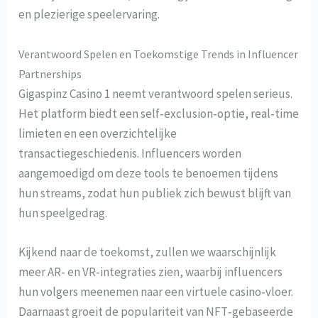
en plezierige speelervaring.
Verantwoord Spelen en Toekomstige Trends in Influencer
Partnerships
Gigaspinz Casino 1 neemt verantwoord spelen serieus.
Het platform biedt een self‑exclusion‑optie, real‑time
limieten en een overzichtelijke
transactiegeschiedenis. Influencers worden
aangemoedigd om deze tools te benoemen tijdens
hun streams, zodat hun publiek zich bewust blijft van
hun speelgedrag.
Kijkend naar de toekomst, zullen we waarschijnlijk
meer AR‑ en VR‑integraties zien, waarbij influencers
hun volgers meenemen naar een virtuele casino‑vloer.
Daarnaast groeit de populariteit van NFT‑gebaseerde