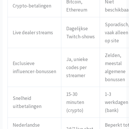
Bitcoin,
Niet
Crypto‑betalingen
Ethereum
beschikbaa
Sporadisch
Dagelijkse
Live dealer streams
vaak alleen
Twitch‑shows
op site
Zelden,
Ja, unieke
Exclusieve
meestal
codes per
influencer‑bonussen
algemene
streamer
bonussen
15‑30
1‑3
Snelheid
minuten
werkdagen
uitbetalingen
(crypto)
(bank)
Nederlandse
Beperkt to