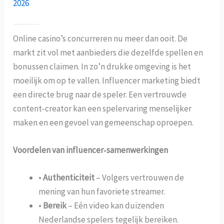
2026
Hoe Gigaspinz Casino 1 Samenwerkt met Influencers om Nederlandse Spelers te Boeien
Online casino’s concurreren nu meer dan ooit. De
markt zit vol met aanbieders die dezelfde spellen en
bonussen claimen. In zo’n drukke omgeving is het
moeilijk om op te vallen. Influencer marketing biedt
een directe brug naar de speler. Een vertrouwde
content‑creator kan een spelervaring menselijker
maken en een gevoel van gemeenschap oproepen.
Voordelen van influencer‑samenwerkingen
•
Authenticiteit
– Volgers vertrouwen de
mening van hun favoriete streamer.
•
Bereik
– Eén video kan duizenden
Nederlandse spelers tegelijk bereiken.