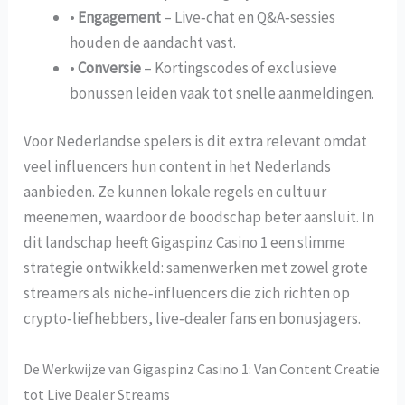
•
Engagement
– Live‑chat en Q&A‑sessies
houden de aandacht vast.
•
Conversie
– Kortingscodes of exclusieve
bonussen leiden vaak tot snelle aanmeldingen.
Voor Nederlandse spelers is dit extra relevant omdat
veel influencers hun content in het Nederlands
aanbieden. Ze kunnen lokale regels en cultuur
meenemen, waardoor de boodschap beter aansluit. In
dit landschap heeft Gigaspinz Casino 1 een slimme
strategie ontwikkeld: samenwerken met zowel grote
streamers als niche‑influencers die zich richten op
crypto‑liefhebbers, live‑dealer fans en bonusjagers.
De Werkwijze van Gigaspinz Casino 1: Van Content Creatie
tot Live Dealer Streams