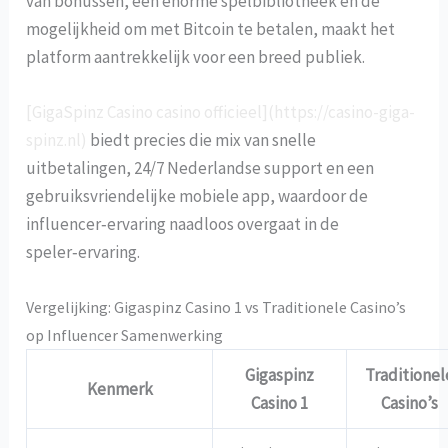
van bonussen, een enorme spelbibliotheek en de
mogelijkheid om met Bitcoin te betalen, maakt het
platform aantrekkelijk voor een breed publiek.
[GigaSpinz Casino casino officieel](https://casino-giga-
spinz.nl)
biedt precies die mix van snelle
uitbetalingen, 24/7 Nederlandse support en een
gebruiksvriendelijke mobiele app, waardoor de
influencer‑ervaring naadloos overgaat in de
speler‑ervaring.
Vergelijking: Gigaspinz Casino 1 vs Traditionele Casino’s
op Influencer Samenwerking
Gigaspinz
Traditionel
Kenmerk
Casino 1
Casino’s