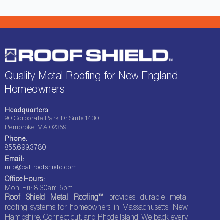
Quality Metal Roofing for New England
Homeowners
Headquarters
90 Corporate Park Dr Suite 1430
Pembroke, MA 02359
Phone:
855.699.3780
Email:
info@callroofshield.com
Office Hours:
Mon-Fri: 8:30am-5pm
Roof Shield Metal Roofing™
provides durable metal
roofing systems for homeowners in Massachusetts, New
Hampshire, Connecticut, and Rhode Island. We back every