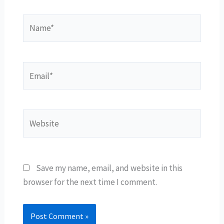
Name*
Email*
Website
Save my name, email, and website in this
browser for the next time I comment.