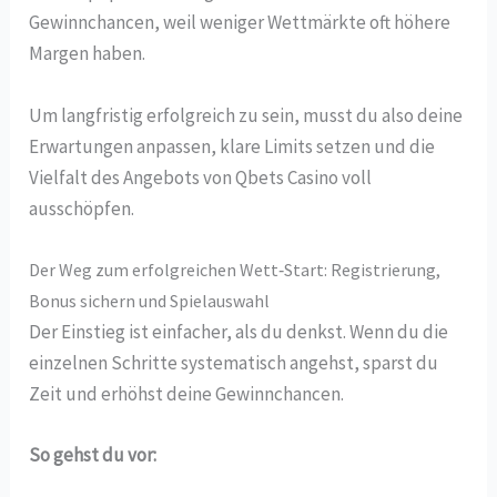
Gewinnchancen, weil weniger Wettmärkte oft höhere
Margen haben.
Um langfristig erfolgreich zu sein, musst du also deine
Erwartungen anpassen, klare Limits setzen und die
Vielfalt des Angebots von Qbets Casino voll
ausschöpfen.
Der Weg zum erfolgreichen Wett‑Start: Registrierung,
Bonus sichern und Spielauswahl
Der Einstieg ist einfacher, als du denkst. Wenn du die
einzelnen Schritte systematisch angehst, sparst du
Zeit und erhöhst deine Gewinnchancen.
So gehst du vor: