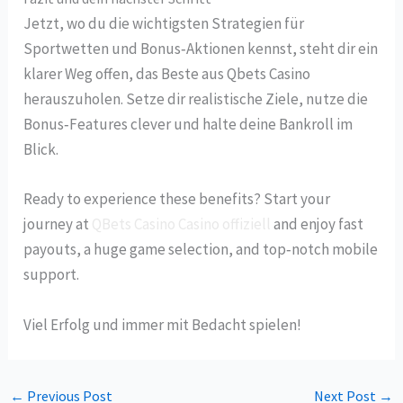
Jetzt, wo du die wichtigsten Strategien für
Sportwetten und Bonus‑Aktionen kennst, steht dir ein
klarer Weg offen, das Beste aus Qbets Casino
herauszuholen. Setze dir realistische Ziele, nutze die
Bonus‑Features clever und halte deine Bankroll im
Blick.
Ready to experience these benefits? Start your
journey at
QBets Casino Casino offiziell
and enjoy fast
payouts, a huge game selection, and top‑notch mobile
support.
Viel Erfolg und immer mit Bedacht spielen!
←
Previous Post
Next Post
→