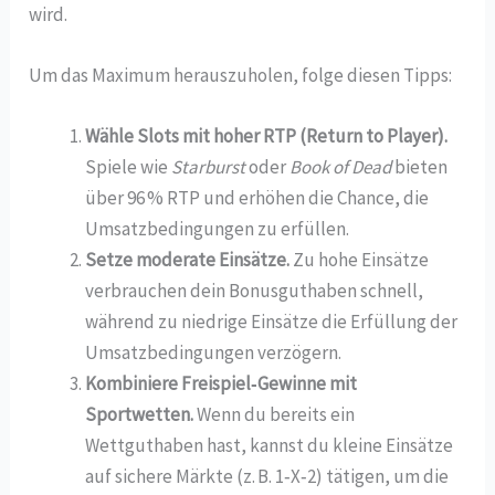
wird.
Um das Maximum herauszuholen, folge diesen Tipps:
Wähle Slots mit hoher RTP (Return to Player).
Spiele wie
Starburst
oder
Book of Dead
bieten
über 96 % RTP und erhöhen die Chance, die
Umsatzbedingungen zu erfüllen.
Setze moderate Einsätze.
Zu hohe Einsätze
verbrauchen dein Bonusguthaben schnell,
während zu niedrige Einsätze die Erfüllung der
Umsatzbedingungen verzögern.
Kombiniere Freispiel‑Gewinne mit
Sportwetten.
Wenn du bereits ein
Wettguthaben hast, kannst du kleine Einsätze
auf sichere Märkte (z. B. 1‑X‑2) tätigen, um die