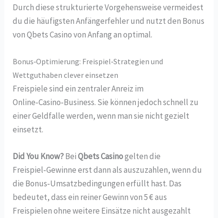
Durch diese strukturierte Vorgehensweise vermeidest
du die häufigsten Anfängerfehler und nutzt den Bonus
von Qbets Casino von Anfang an optimal.
Bonus‑Optimierung: Freispiel‑Strategien und
Wettguthaben clever einsetzen
Freispiele sind ein zentraler Anreiz im
Online‑Casino‑Business. Sie können jedoch schnell zu
einer Geldfalle werden, wenn man sie nicht gezielt
einsetzt.
Did You Know?
Bei
Qbets Casino
gelten die
Freispiel‑Gewinne erst dann als auszuzahlen, wenn du
die Bonus‑Umsatzbedingungen erfüllt hast. Das
bedeutet, dass ein reiner Gewinn von 5 € aus
Freispielen ohne weitere Einsätze nicht ausgezahlt