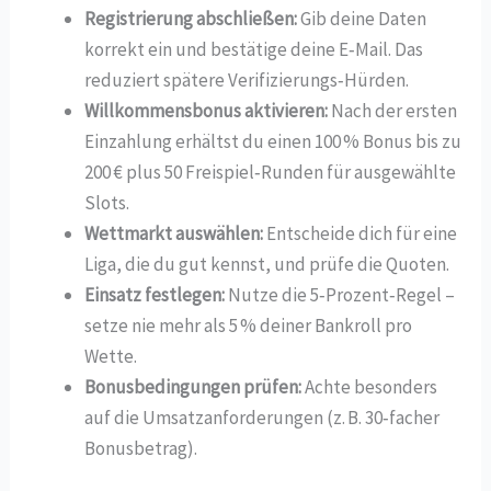
Registrierung abschließen:
Gib deine Daten
korrekt ein und bestätige deine E‑Mail. Das
reduziert spätere Verifizierungs‑Hürden.
Willkommensbonus aktivieren:
Nach der ersten
Einzahlung erhältst du einen 100 % Bonus bis zu
200 € plus 50 Freispiel‑Runden für ausgewählte
Slots.
Wettmarkt auswählen:
Entscheide dich für eine
Liga, die du gut kennst, und prüfe die Quoten.
Einsatz festlegen:
Nutze die 5‑Prozent‑Regel –
setze nie mehr als 5 % deiner Bankroll pro
Wette.
Bonusbedingungen prüfen:
Achte besonders
auf die Umsatz­anforderungen (z. B. 30‑facher
Bonusbetrag).