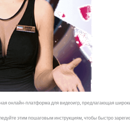
стная онлайн-платформа для видеоигр, предлагающая широки
, следуйте этим пошаговым инструкциям, чтобы быстро зарег