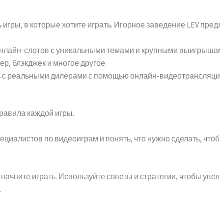
игры, в которые хотите играть. Игорное заведение LEV предл
нлайн-слотов с уникальными темами и крупными выигрыша
р, блэкджек и многое другое.
 с реальными дилерами с помощью онлайн-видеотрансляци
равила каждой игры.
ециалистов по видеоиграм и понять, что нужно сделать, что
ачните играть. Используйте советы и стратегии, чтобы увел
.