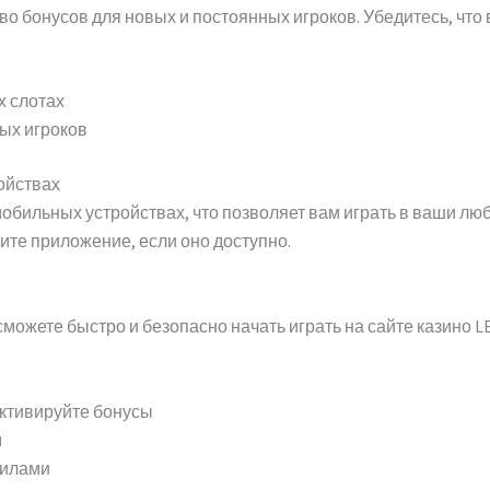
о бонусов для новых и постоянных игроков. Убедитесь, что
 слотах
ых игроков
ойствах
обильных устройствах, что позволяет вам играть в ваши лю
вите приложение, если оно доступно.
ожете быстро и безопасно начать играть на сайте казино LE
активируйте бонусы
м
вилами