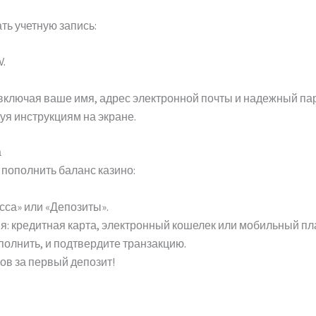
ть учетную запись:
V.
ключая ваше имя, адрес электронной почты и надежный пар
уя инструкциям на экране.
а
пополнить баланс казино:
сса» или «Депозиты».
: кредитная карта, электронный кошелек или мобильный пл
полнить, и подтвердите транзакцию.
ов за первый депозит!