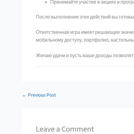
Принимайте участие в акциях и прог
После выполнения этих действий вы готовы 
Ответственная игра имеет решающее значен
мобильному доступу, портфолио, настольны
Желаю удачи и пусть ваши доходы позволят
←
Previous Post
Leave a Comment