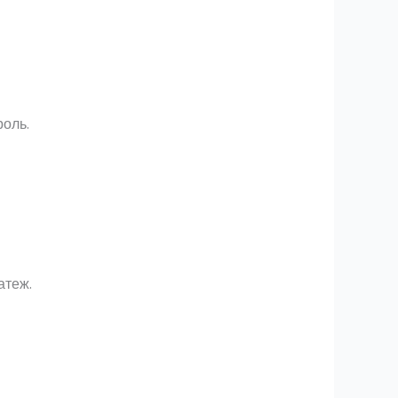
оль.
атеж.