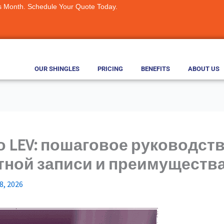
s Month. Schedule Your Quote Today.
OUR SHINGLES
PRICING
BENEFITS
ABOUT US
 LEV: пошаговое руководств
тной записи и преимуществ
8, 2026