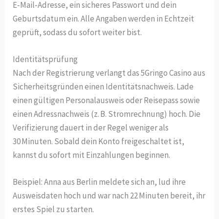
E‑Mail‑Adresse, ein sicheres Passwort und dein
Geburtsdatum ein. Alle Angaben werden in Echtzeit
geprüft, sodass du sofort weiter bist.
Identitätsprüfung
Nach der Registrierung verlangt das 5Gringo Casino aus
Sicherheitsgründen einen Identitätsnachweis. Lade
einen gültigen Personalausweis oder Reisepass sowie
einen Adressnachweis (z. B. Stromrechnung) hoch. Die
Verifizierung dauert in der Regel weniger als
30 Minuten. Sobald dein Konto freigeschaltet ist,
kannst du sofort mit Einzahlungen beginnen.
Beispiel: Anna aus Berlin meldete sich an, lud ihre
Ausweisdaten hoch und war nach 22 Minuten bereit, ihr
erstes Spiel zu starten.