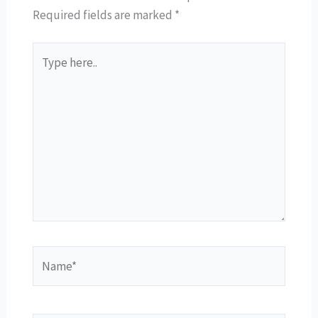
Required fields are marked
*
Type
here..
Name*