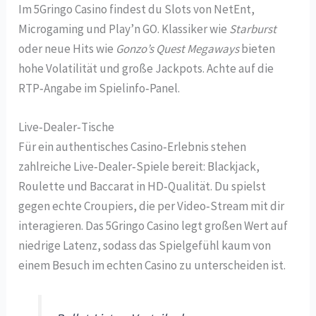
Im 5Gringo Casino findest du Slots von NetEnt,
Microgaming und Play’n GO. Klassiker wie
Starburst
oder neue Hits wie
Gonzo’s Quest Megaways
bieten
hohe Volatilität und große Jackpots. Achte auf die
RTP‑Angabe im Spielinfo‑Panel.
Live‑Dealer‑Tische
Für ein authentisches Casino‑Erlebnis stehen
zahlreiche Live‑Dealer‑Spiele bereit: Blackjack,
Roulette und Baccarat in HD‑Qualität. Du spielst
gegen echte Croupiers, die per Video‑Stream mit dir
interagieren. Das 5Gringo Casino legt großen Wert auf
niedrige Latenz, sodass das Spielgefühl kaum von
einem Besuch im echten Casino zu unterscheiden ist.