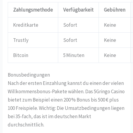
Zahlungsmethode
Verfügbarkeit
Gebühren
Kreditkarte
Sofort
Keine
Trustly
Sofort
Keine
Bitcoin
5 Minuten
Keine
Bonusbedingungen
Nach der ersten Einzahlung kannst du einen der vielen
Willkommensbonus‑Pakete wählen. Das 5Gringo Casino
bietet zum Beispiel einen 200 % Bonus bis 500 € plus
100 Freispiele. Wichtig: Die Umsatzbedingungen liegen
bei 35‑fach, das ist im deutschen Markt
durchschnittlich.