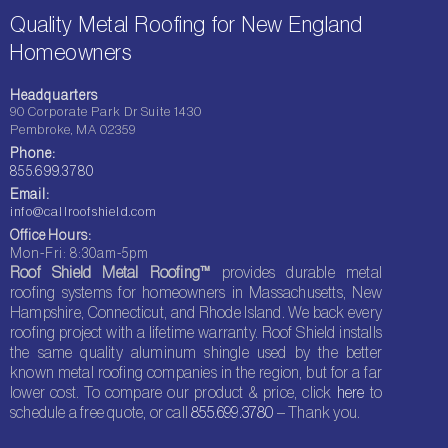
Quality Metal Roofing for New England
Homeowners
Headquarters
90 Corporate Park Dr Suite 1430
Pembroke, MA 02359
Phone:
855.699.3780
Email:
info@callroofshield.com
Office Hours:
Mon-Fri: 8:30am-5pm
Roof Shield Metal Roofing™
provides durable metal
roofing systems for homeowners in Massachusetts, New
Hampshire, Connecticut, and Rhode Island. We back every
roofing project with a lifetime warranty. Roof Shield installs
the same quality aluminum shingle used by the better
known metal roofing companies in the region, but for a far
lower cost. To compare our product & price, click
here
to
schedule a free quote, or call
855.699.3780
– Thank you.