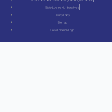
State License Numbers: Here
Privacy Policy
Sitemap
Crew Foreman Login