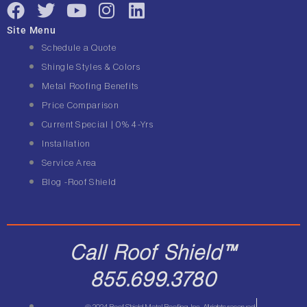
F
T
Y
I
L
a
w
o
n
i
Site Menu
c
i
u
s
n
Schedule a Quote
e
t
t
t
k
Shingle Styles & Colors
b
t
u
a
e
Metal Roofing Benefits
o
e
b
g
d
Price Comparison
o
r
e
r
i
Current Special | 0% 4-Yrs
k
a
n
Installation
m
Service Area
Blog -Roof Shield
Call Roof Shield™
855.699.3780
© 2024 Roof Shield Metal Roofing, Inc. All rights reserved.