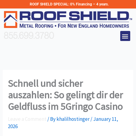
Skip
ROOF SHIELD SPECIAL:
0% Financing – 4 years.
to
content
Me
855.699.3780
Schnell und sicher
auszahlen: So gelingt dir der
Geldfluss im 5Gringo Casino
Leave a Comment
/ By
khalilhostinger
/
January 11,
2026