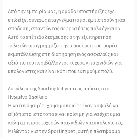
Από την εμπειρία μας, η ομάδα υποστήριξης έχει
επιδείξει συνεχώς επαγγελματισμό, εμπιστοσύνη και
απόδοση, απαντώντας σε ερωτήσεις πολύ έγκαιρα.
Αυτό το επίπεδο δέσμευσης στην εξυπηρέτηση
πελατών υπογραμμίζει την αφοσίωση του φορέα
εκμετάλλευσης στη διατήρηση ενός ασφαλούς και
αξιόπιστου περιβάλλοντος τυχερών παιχνιδιών για
υπολογιστές και είναι κάτι που εκτιμούμε πολύ.
Ασφάλεια της Sportingbet για τους παίκτες στο
Ηνωμένο Βασίλειο
Η κατανόηση ότι χρησιμοποιείτε έναν ασφαλή και
αξιόπιστο ιστότοπο είναι κρίσιμη για να έχετε μια
καλή εμπειρία τυχερών παιχνιδιών για υπολογιστές.
Μιλώντας για την Sportingbet, αυτή η πλατφόρμα