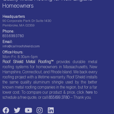
Homeowners
Headquarters
90 Corporate Park Dr Suite 1430
Pembroke, MA 02359
Phone:
855.699.3780
Email:
info@callroofshield.com
Office Hours:
Mon-Fri: 8:30am-5pm
Roof Shield Metal Roofing™
provides durable metal
roofing systems for homeowners in Massachusetts, New
Hampshire, Connecticut, and Rhode Island. We back every
roofing project with a lifetime warranty. Roof Shield installs
the same quality aluminum shingle used by the better
known metal roofing companies in the region, but for a far
lower cost. To compare our product & price, click
here
to
schedule a free quote, or call
855.699.3780
– Thank you.
F
T
Y
I
L