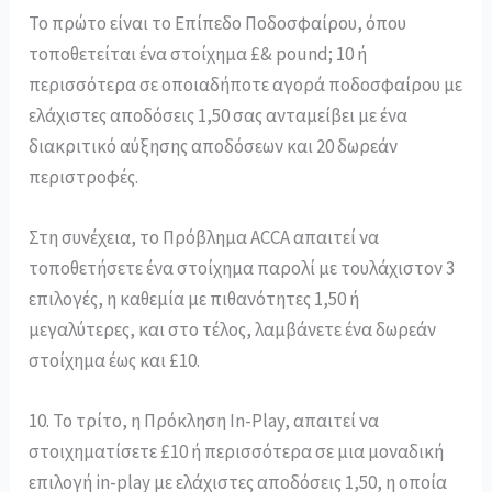
Το πρώτο είναι το Επίπεδο Ποδοσφαίρου, όπου
τοποθετείται ένα στοίχημα £& pound; 10 ή
περισσότερα σε οποιαδήποτε αγορά ποδοσφαίρου με
ελάχιστες αποδόσεις 1,50 σας ανταμείβει με ένα
διακριτικό αύξησης αποδόσεων και 20 δωρεάν
περιστροφές.
Στη συνέχεια, το Πρόβλημα ACCA απαιτεί να
τοποθετήσετε ένα στοίχημα παρολί με τουλάχιστον 3
επιλογές, η καθεμία με πιθανότητες 1,50 ή
μεγαλύτερες, και στο τέλος, λαμβάνετε ένα δωρεάν
στοίχημα έως και £10.
10. Το τρίτο, η Πρόκληση In-Play, απαιτεί να
στοιχηματίσετε £10 ή περισσότερα σε μια μοναδική
επιλογή in-play με ελάχιστες αποδόσεις 1,50, η οποία