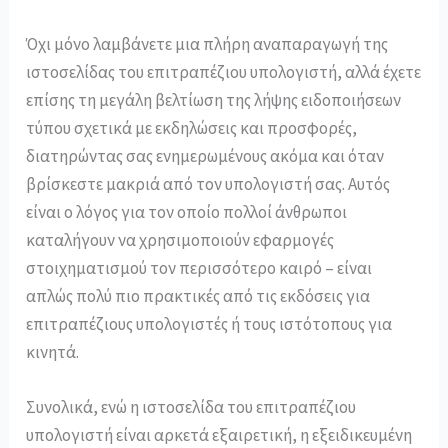
Όχι μόνο λαμβάνετε μια πλήρη αναπαραγωγή της
ιστοσελίδας του επιτραπέζιου υπολογιστή, αλλά έχετε
επίσης τη μεγάλη βελτίωση της λήψης ειδοποιήσεων
τύπου σχετικά με εκδηλώσεις και προσφορές,
διατηρώντας σας ενημερωμένους ακόμα και όταν
βρίσκεστε μακριά από τον υπολογιστή σας. Αυτός
είναι ο λόγος για τον οποίο πολλοί άνθρωποι
καταλήγουν να χρησιμοποιούν εφαρμογές
στοιχηματισμού τον περισσότερο καιρό – είναι
απλώς πολύ πιο πρακτικές από τις εκδόσεις για
επιτραπέζιους υπολογιστές ή τους ιστότοπους για
κινητά.
Συνολικά, ενώ η ιστοσελίδα του επιτραπέζιου
υπολογιστή είναι αρκετά εξαιρετική, η εξειδικευμένη