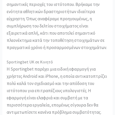
σημαντικές περιοχές του ιστότοπου. Βρήκαμε την
ενότητα αθλητικών δραστηριοτήτων ιδιαίτερα
εύχρηστη. Όπως αναφέραμε προηγουμένως, η
συμπλήρωση του δελτίου στοιχήματος είναι
εξαιρετικά απλή, κάτι που αποτελεί σημαντικό
πλεονέκτημα κατά την τοποθέτηση στοιχημάτων σε
πραγματικό χρόνο ή προσαρμοσμένων στοιχημάτων.
Sportingbet UK σε Κινητό
Η Sportingbet παρέχει μια ειδική εφαρμογή για
χρήστες Android και iPhone, η οποία αντικατοπτρίζει
πολύ καλά τον σχεδιασμό και την απόδοση του
ιστότοπου για επιτραπέζιους υπολογιστές. Η
εφαρμογή είναι ελαφριά και συμβατή με τα
περισσότερα εργαλεία, επομένως σίγουρα δεν θα
αντιμετωπίσετε κανένα πρόβλημα συμβατότητας.