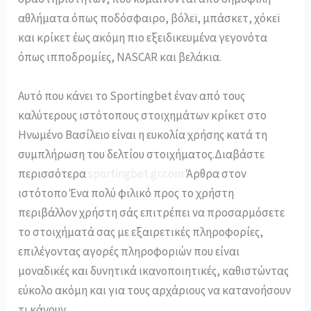
αθλήματα όπως ποδόσφαιρο, βόλεϊ, μπάσκετ, χόκεϊ
και κρίκετ έως ακόμη πιο εξειδικευμένα γεγονότα
όπως ιπποδρομίες, NASCAR και βελάκια.
Αυτό που κάνει το Sportingbet έναν από τους
καλύτερους ιστότοπους στοιχημάτων κρίκετ στο
Ηνωμένο Βασίλειο είναι η ευκολία χρήσης κατά τη
συμπλήρωση του δελτίου στοιχήματος.Διαβάστε
περισσότερα
sportingbet.gr.com
Άρθρα στον
ιστότοπο Ένα πολύ φιλικό προς το χρήστη
περιβάλλον χρήστη σάς επιτρέπει να προσαρμόσετε
το στοιχήματά σας με εξαιρετικές πληροφορίες,
επιλέγοντας αγορές πληροφοριών που είναι
μοναδικές και δυνητικά ικανοποιητικές, καθιστώντας
εύκολο ακόμη και για τους αρχάριους να κατανοήσουν
τι κάνουν.