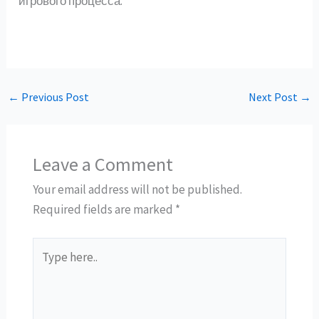
игрового процесса.
←
Previous Post
Next Post
→
Leave a Comment
Your email address will not be published.
Required fields are marked
*
Type
here..