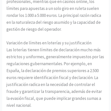
profesionales, mientras que en casinos online, los
límites para apuestas a un solo giro en ruleta suelen
rondar los 1.000 a 5.000 euros. La principal razón radica
en la naturaleza del riesgo asumido y la capacidad de
gestión de riesgo del operador.
Variación de límites en loterías y su justificación
Las loterías tienen límites de declaración mucho más
estrictos y uniformes, generalmente impuestos por las
regulaciones gubernamentales. Por ejemplo, en
España, la declaración de premios superiores a 2.500
euros requiere identificación fiscal y declaración. La
justificación radica en la necesidad de controlar el
fraude y garantizar la transparencia, además de evitar
la evasión fiscal, que puede implicar grandes sumas a
nivel nacional.