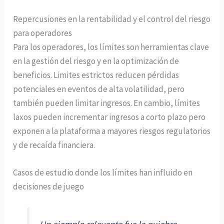
Repercusiones en la rentabilidad y el control del riesgo
para operadores
Para los operadores, los límites son herramientas clave
en la gestión del riesgo y en la optimización de
beneficios. Limites estrictos reducen pérdidas
potenciales en eventos de alta volatilidad, pero
también pueden limitar ingresos. En cambio, límites
laxos pueden incrementar ingresos a corto plazo pero
exponen a la plataforma a mayores riesgos regulatorios
y de recaída financiera.
Casos de estudio donde los límites han influido en
decisiones de juego