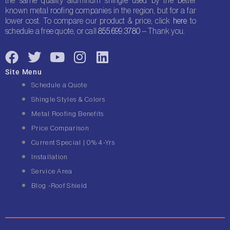
the same quality aluminum shingle used by the better
known metal roofing companies in the region, but for a far
lower cost. To compare our product & price, click
here
to
schedule a free quote, or call
855.699.3780
– Thank you.
F
T
Y
I
L
a
w
o
n
i
Site Menu
c
i
u
s
n
Schedule a Quote
e
t
t
t
k
Shingle Styles & Colors
b
t
u
a
e
Metal Roofing Benefits
o
e
b
g
d
Price Comparison
o
r
e
r
i
Current Special | 0% 4-Yrs
k
a
n
Installation
m
Service Area
Blog -Roof Shield