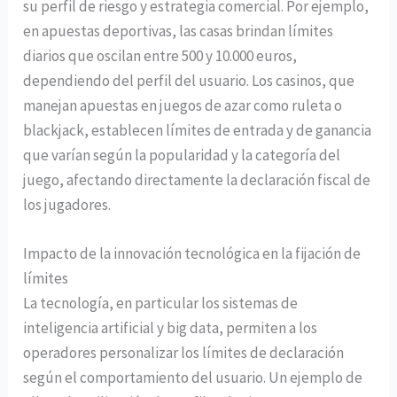
su perfil de riesgo y estrategia comercial. Por ejemplo,
en apuestas deportivas, las casas brindan límites
diarios que oscilan entre 500 y 10.000 euros,
dependiendo del perfil del usuario. Los casinos, que
manejan apuestas en juegos de azar como ruleta o
blackjack, establecen límites de entrada y de ganancia
que varían según la popularidad y la categoría del
juego, afectando directamente la declaración fiscal de
los jugadores.
Impacto de la innovación tecnológica en la fijación de
límites
La tecnología, en particular los sistemas de
inteligencia artificial y big data, permiten a los
operadores personalizar los límites de declaración
según el comportamiento del usuario. Un ejemplo de