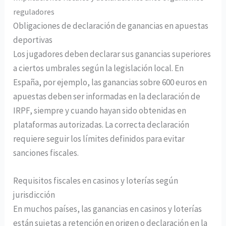
reguladores
Obligaciones de declaración de ganancias en apuestas
deportivas
Los jugadores deben declarar sus ganancias superiores
a ciertos umbrales según la legislación local. En
España, por ejemplo, las ganancias sobre 600 euros en
apuestas deben ser informadas en la declaración de
IRPF, siempre y cuando hayan sido obtenidas en
plataformas autorizadas. La correcta declaración
requiere seguir los límites definidos para evitar
sanciones fiscales.
Requisitos fiscales en casinos y loterías según
jurisdicción
En muchos países, las ganancias en casinos y loterías
están sujetas a retención en origen o declaración en la