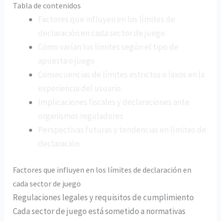
Tabla de contenidos
Factores que influyen en los límites de
declaración en cada sector de juego
Cómo varían los límites según el tipo de
apuesta o juego
Consecuencias de límites estrictos o laxos en la
experiencia del usuario
Implicaciones fiscales y declaraciones ante
organismos reguladores
Perspectivas futuras y tendencias en límites de
declaración
Factores que influyen en los límites de declaración en
cada sector de juego
Regulaciones legales y requisitos de cumplimiento
Cada sector de juego está sometido a normativas