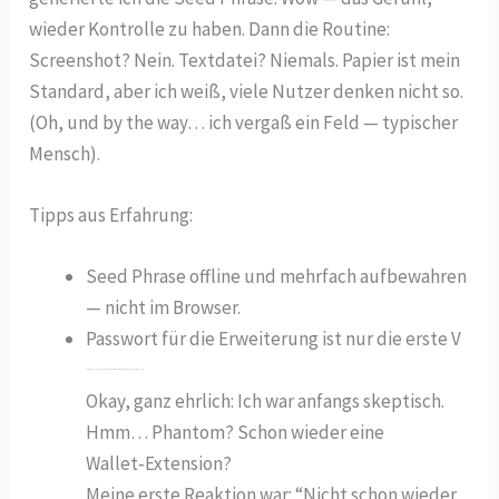
wieder Kontrolle zu haben. Dann die Routine:
Screenshot? Nein. Textdatei? Niemals. Papier ist mein
Standard, aber ich weiß, viele Nutzer denken nicht so.
(Oh, und by the way… ich vergaß ein Feld — typischer
Mensch).
Tipps aus Erfahrung:
Seed Phrase offline und mehrfach aufbewahren
— nicht im Browser.
Passwort für die Erweiterung ist nur die erste V
Warum ich die Phantom Chrome Erweiterung tatsächlich täglich nutze (und was du wissen solltest)
Okay, ganz ehrlich: Ich war anfangs skeptisch.
Hmm… Phantom? Schon wieder eine
Wallet‑Extension?
Meine erste Reaktion war: “Nicht schon wieder