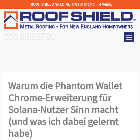
Skip
ROOF SHIELD SPECIAL:
0% Financing – 4 years.
to
content
Me
855.699.3780
Warum die Phantom Wallet
Chrome-Erweiterung für
Solana-Nutzer Sinn macht
(und was ich dabei gelernt
habe)