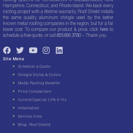
Hampshire, Connecticut, and Rhode Island. We back every
roofing project with a lifetime warranty. Roof Shield installs
the same quality aluminum shingle used by the better
known metal roofing companies in the region, but for a far
lower cost. To compare our product & price, click
here
to
schedule a free quote, or call
855.699.3780
– Thank you.
F
T
Y
I
L
a
w
o
n
i
Site Menu
c
i
u
s
n
Schedule a Quote
e
t
t
t
k
Shingle Styles & Colors
b
t
u
a
e
Metal Roofing Benefits
o
e
b
g
d
Price Comparison
o
r
e
r
i
Current Special | 0% 4-Yrs
k
a
n
Installation
m
Service Area
Blog -Roof Shield