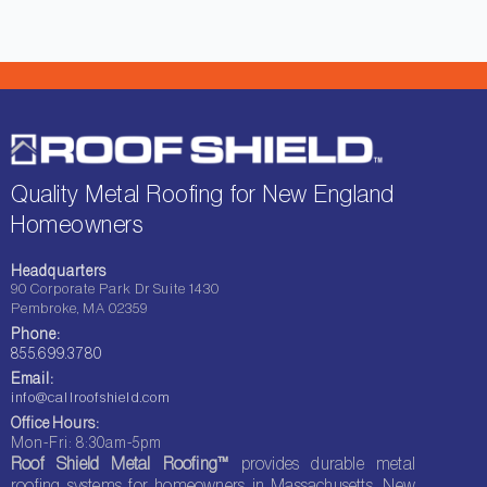
Quality Metal Roofing for New England
Homeowners
Headquarters
90 Corporate Park Dr Suite 1430
Pembroke, MA 02359
Phone:
855.699.3780
Email:
info@callroofshield.com
Office Hours:
Mon-Fri: 8:30am-5pm
Roof Shield Metal Roofing™
provides durable metal
roofing systems for homeowners in Massachusetts, New