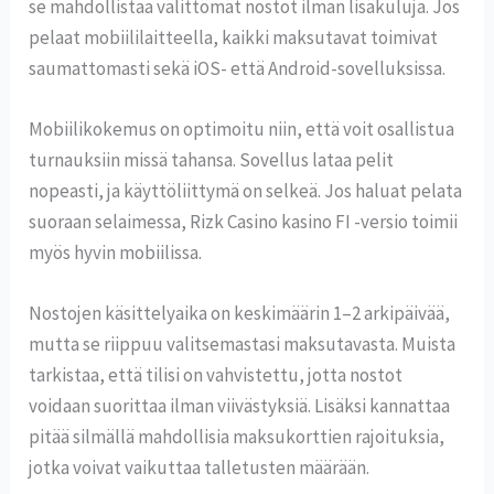
se mahdollistaa välittömät nostot ilman lisäkuluja. Jos
pelaat mobiililaitteella, kaikki maksutavat toimivat
saumattomasti sekä iOS- että Android-sovelluksissa.
Mobiilikokemus on optimoitu niin, että voit osallistua
turnauksiin missä tahansa. Sovellus lataa pelit
nopeasti, ja käyttöliittymä on selkeä. Jos haluat pelata
suoraan selaimessa, Rizk Casino kasino FI -versio toimii
myös hyvin mobiilissa.
Nostojen käsittelyaika on keskimäärin 1–2 arkipäivää,
mutta se riippuu valitsemastasi maksutavasta. Muista
tarkistaa, että tilisi on vahvistettu, jotta nostot
voidaan suorittaa ilman viivästyksiä. Lisäksi kannattaa
pitää silmällä mahdollisia maksukorttien rajoituksia,
jotka voivat vaikuttaa talletusten määrään.