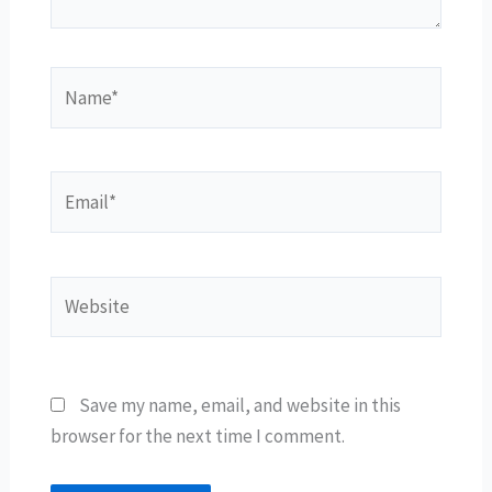
Name*
Email*
Website
Save my name, email, and website in this
browser for the next time I comment.